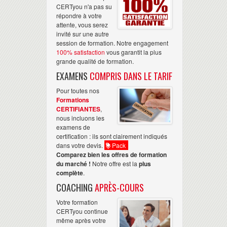
CERTyou n'a pas su
répondre à votre
attente, vous serez
invité sur une autre
session de formation. Notre engagement
100% satisfaction
vous garantit la plus
grande qualité de formation.
EXAMENS
COMPRIS DANS LE TARIF
Pour toutes nos
Formations
CERTIFIANTES
,
nous incluons les
examens de
certification : ils sont clairement indiqués
dans votre devis.
Pack
Comparez bien les offres de formation
du marché !
Notre offre est la
plus
complète
.
COACHING
APRÈS-COURS
Votre formation
CERTyou continue
même après votre