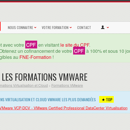
NOUS CONNAITRE
VOTRE FORMATION
CONTACT
CPF
et avec votre
en visitant
le site du CPF
.
CPF
Obtenez un cofinancement de votre
à 100% et sous 10 jou
igibles au
FNE-Formation
!
 LES FORMATIONS VMWARE
mations Virtualisation et Cloud
Formations VMware
>
IONS VIRTUALISATION ET CLOUD VMWARE LES PLUS DEMANDÉES
TOP
n VMware VCP-DCV - VMware Certified Professional DataCenter Virtualisation