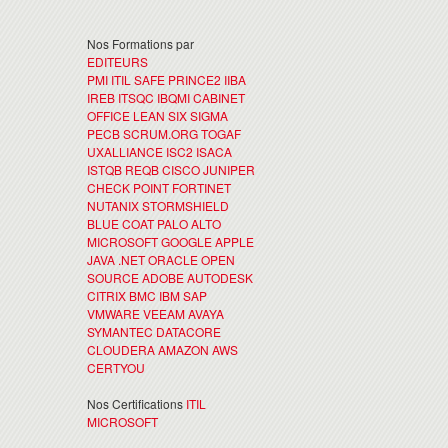
Nos Formations par
EDITEURS
PMI
ITIL
SAFE
PRINCE2
IIBA
IREB
ITSQC
IBQMI
CABINET
OFFICE
LEAN SIX SIGMA
PECB
SCRUM.ORG
TOGAF
UXALLIANCE
ISC2
ISACA
ISTQB
REQB
CISCO
JUNIPER
CHECK POINT
FORTINET
NUTANIX
STORMSHIELD
BLUE COAT
PALO ALTO
MICROSOFT
GOOGLE
APPLE
JAVA
.NET
ORACLE
OPEN
SOURCE
ADOBE
AUTODESK
CITRIX
BMC
IBM
SAP
VMWARE
VEEAM
AVAYA
SYMANTEC
DATACORE
CLOUDERA
AMAZON AWS
CERTYOU
Nos Certifications
ITIL
MICROSOFT